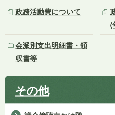
政務活動費について
会派別支出明細書・領
収書等
その他