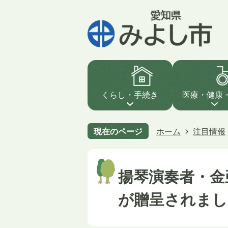
くらし・手続き
医療・健康
現在のページ
ホーム
注目情報
揚琴演奏者・金
が贈呈されまし