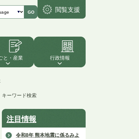
閲覧支援
GO
ごと・産業
行政情報
た
キーワード検索
注目情報
令和8年 熊本地震に係るみよ