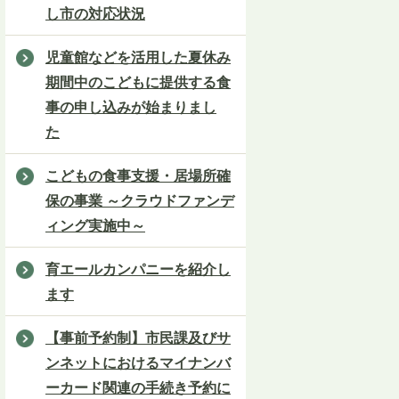
し市の対応状況
児童館などを活用した夏休み
期間中のこどもに提供する食
事の申し込みが始まりまし
た
こどもの食事支援・居場所確
保の事業 ～クラウドファンデ
ィング実施中～
育エールカンパニーを紹介し
ます
【事前予約制】市民課及びサ
ンネットにおけるマイナンバ
ーカード関連の手続き予約に