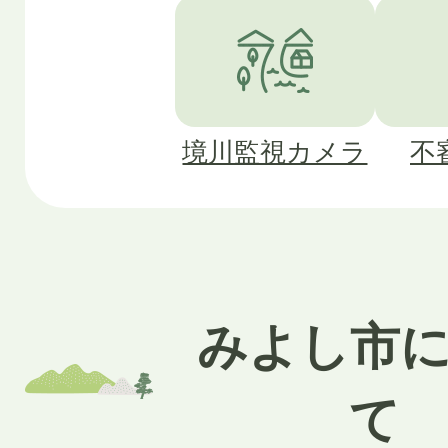
境川監視カメラ
不
みよし市
て