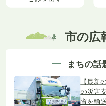
市の広
まちの話
【最新
の災害
資を輸送