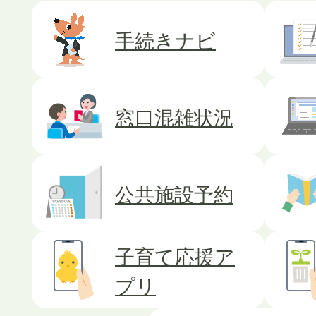
2026年07月31日
手続きナビ
令和8年 熊本地震の災害
社）募金箱を設置しました
窓口混雑状況
2026年07月30日
広報みよし8月（1277）号
公共施設予約
2026年07月27日
子育て応援ア
こども応援緊急手当を支給
プリ