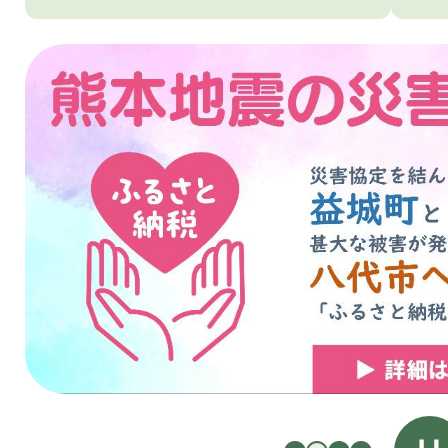
3
枚
目
の
ス
ラ
イ
ド