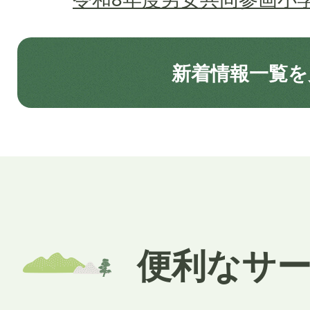
2026年08月05日
新着情報一覧を
一般競争入札公告
2026年08月03日
還付金の詐欺にご注意くだ
2026年07月31日
便利なサ
令和8年 熊本地震の災害
箱を設置しました