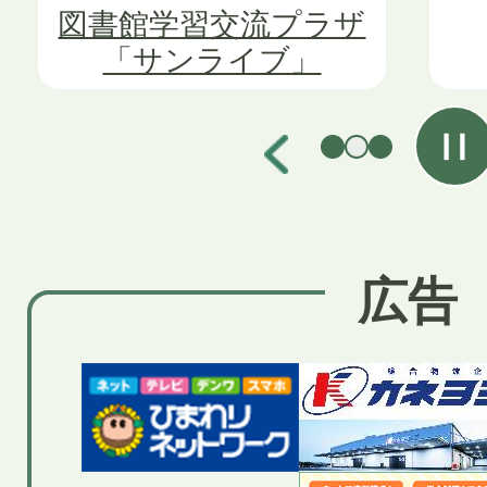
ス
ス
図書館学習交流プラザ
「サンライブ」
ラ
ラ
イ
イ
ド
ド
広告