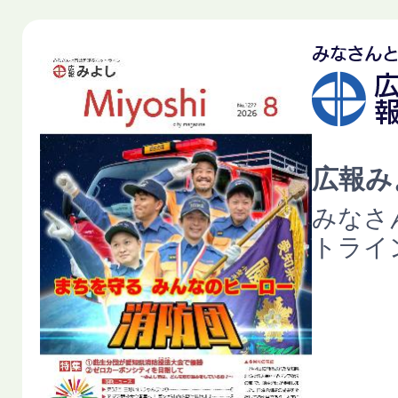
広報みよ
みなさ
トライ