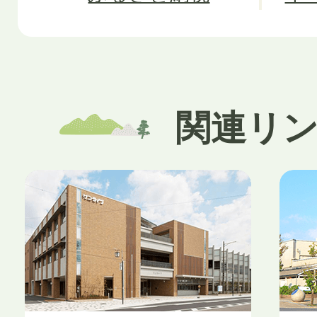
関連リ
3
4
枚
枚
目
目
の
の