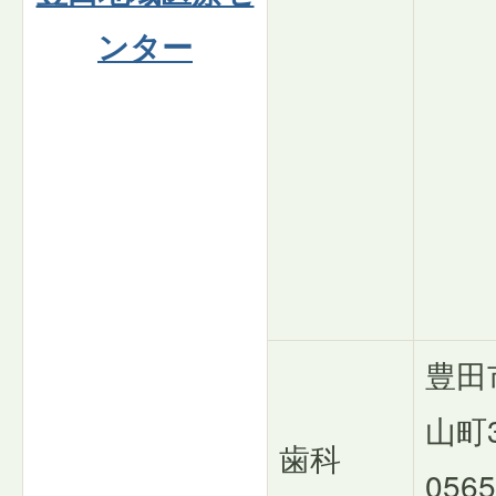
ンター
豊田
山町3
歯科
0565