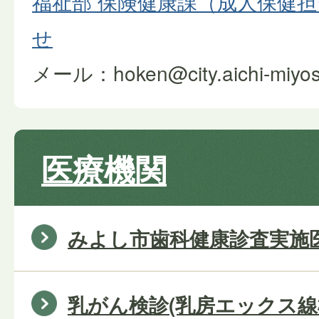
福祉部 保険健康課（成人保健
せ
メール：hoken@city.aichi-miyoshi
医療機関
みよし市歯科健康診査実施
乳がん検診(乳房エックス線