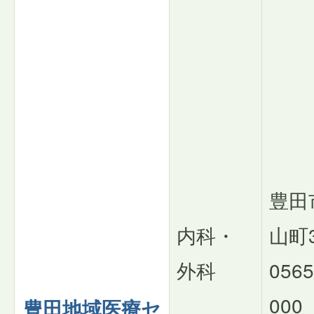
豊田
内科・
山町3
外科
0565
000
豊田地域医療セ