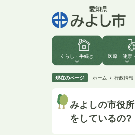
くらし・手続き
医療・健康
現在のページ
ホーム
行政情報
みよしの市役所(
をしているの?