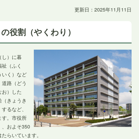
更新日：2025年11月11日
）の役割（やくわり）
（し）に暮
福祉（ふく
ういく）など
、道路（どう
なお）した
給（きょうき
）するなど、
ます。市役所
、およそ350
はたらいています。