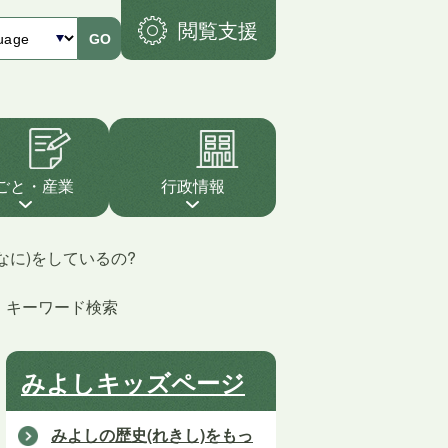
閲覧支援
GO
ごと・産業
行政情報
なに)をしているの?
キーワード検索
みよしキッズページ
みよしの歴史(れきし)をもっ