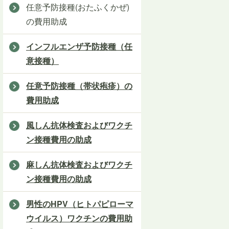
任意予防接種(おたふくかぜ)
の費用助成
インフルエンザ予防接種（任
意接種）
任意予防接種（帯状疱疹）の
費用助成
風しん抗体検査およびワクチ
ン接種費用の助成
麻しん抗体検査およびワクチ
ン接種費用の助成
男性のHPV（ヒトパピローマ
ウイルス）ワクチンの費用助