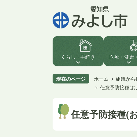
くらし・手続き
医療・健康
現在のページ
ホーム
組織から
任意予防接種(お
任意予防接種(