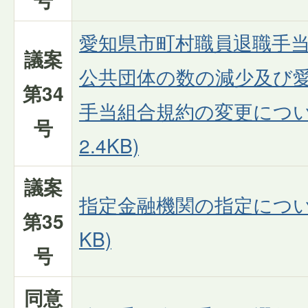
愛知県市町村職員退職手
議案
公共団体の数の減少及び
第34
手当組合規約の変更について
号
2.4KB)
議案
指定金融機関の指定について
第35
KB)
号
同意