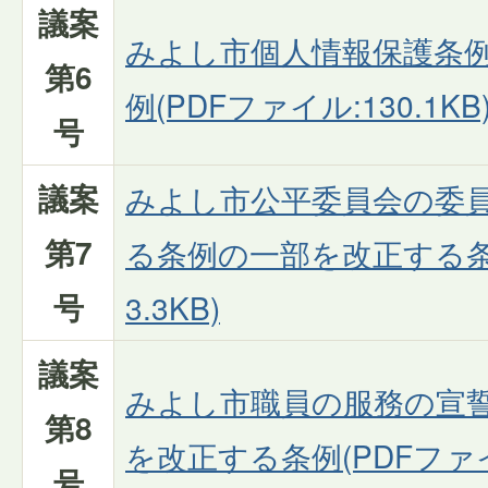
議案
みよし市個人情報保護条
第6
例(PDFファイル:130.1KB
号
議案
みよし市公平委員会の委
第7
る条例の一部を改正する条例
号
3.3KB)
議案
みよし市職員の服務の宣
第8
を改正する条例(PDFファイル
号