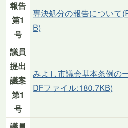
報告
専決処分の報告について(PD
第1
B)
号
議員
提出
みよし市議会基本条例の一
議案
DFファイル:180.7KB)
第1
号
議員