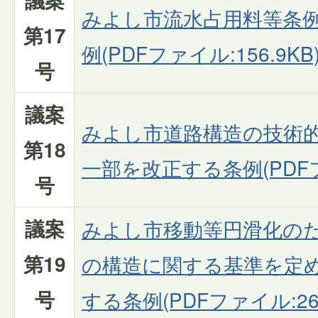
みよし市流水占用料等条
第17
例(PDFファイル:156.9KB
号
議案
みよし市道路構造の技術
第18
一部を改正する条例(PDFファ
号
議案
みよし市移動等円滑化の
第19
の構造に関する基準を定
号
する条例(PDFファイル:261