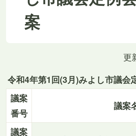
案
更
令和4年第1回(3月)みよし市議会
議案
議案
番号
議案