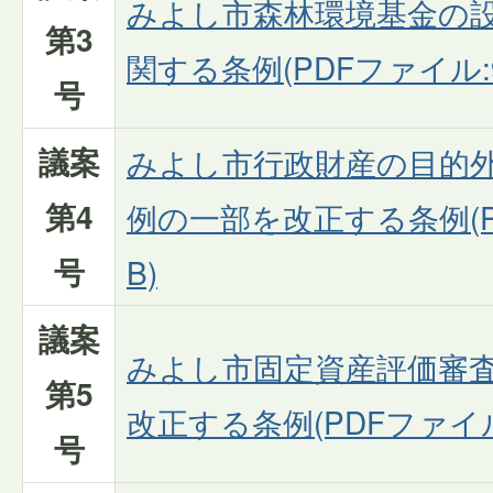
みよし市森林環境基金の
第3
関する条例(PDFファイル:93
号
議案
みよし市行政財産の目的
第4
例の一部を改正する条例(PD
号
B)
議案
みよし市固定資産評価審
第5
改正する条例(PDFファイル:1
号