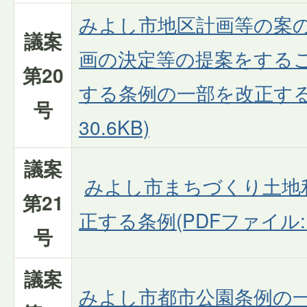
みよし市地区計画等の案
議案
画の決定等の提案をする
第20
する条例の一部を改正する条
号
30.6KB)
議案
みよし市まちづくり土地
第21
正する条例(PDFファイル:16
号
議案
みよし市都市公園条例の一