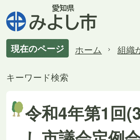
現在のページ
ホーム
組織
キーワード検索
令和4年第1回(
し市議会定例会