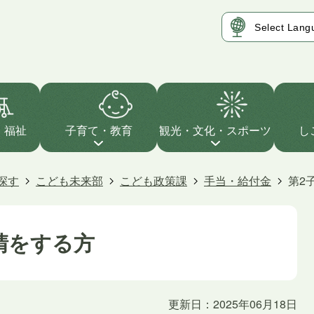
・福祉
子育て・教育
観光・文化・スポーツ
し
探す
こども未来部
こども政策課
手当・給付金
第2
請をする方
更新日：2025年06月18日