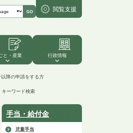
閲覧支援
GO
ごと・産業
行政情報
子以降の申請をする方
キーワード検索
手当・給付金
児童手当