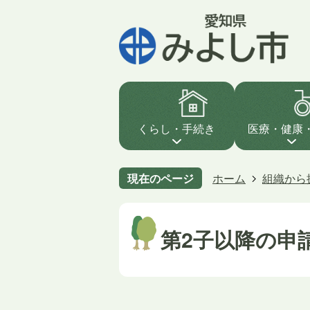
くらし・手続き
医療・健康
現在のページ
ホーム
組織から
第2子以降の申