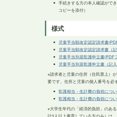
手続きする方の本人確認ができ
コピーを添付）
様式
児童手当額改定認定請求書(PDFフ
児童手当額改定認定請求書（記入例
児童手当別居監護申立書(PDFファ
児童手当別居監護申立書（記入例）(
※請求者と児童の住所（住民票上）
要です。住所と児童の個人番号を必
監護相当・生計費の負担についての
監護相当・生計費の負担についての
※大学生年代の「経済的負担」のあ
計3人以上養育している方のみ）は