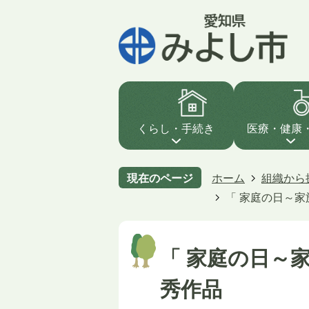
くらし・手続き
医療・健康
現在のページ
ホーム
組織から
「 家庭の日～
「 家庭の日～
秀作品