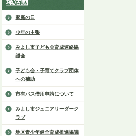
域活動
家庭の日
少年の主張
みよし市子ども会育成連絡協
議会
子ども会・子育てクラブ団体
への補助
市有バス借用申請について
みよし市ジュニアリーダーク
ラブ
地区青少年健全育成推進協議