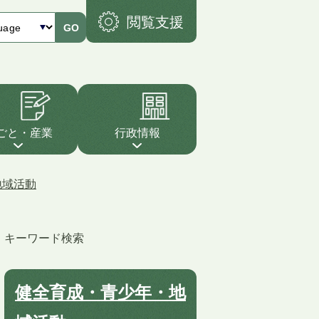
閲覧支援
GO
ごと・産業
行政情報
地域活動
キーワード検索
健全育成・青少年・地