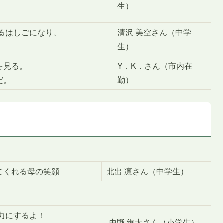
生）
るはしごになり、
清沢 美空さん（中学
生）
を見る。
Y．K．さん（市内在
だ。
勤）
てくれる母の笑顔
北出 凛さん（中学生）
力にするよ！
中野 絢太さん（小学生）