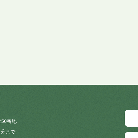
坂50番地
0分まで