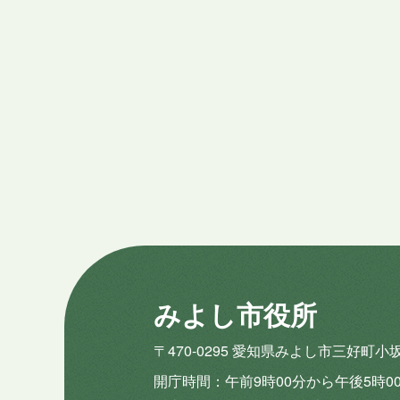
みよし市役所
〒470-0295 愛知県みよし市三好町小
開庁時間
午前9時00分から午後5時0