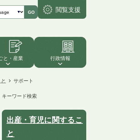
閲覧支援
GO
ごと・産業
行政情報
こと
サポート
キーワード検索
出産・育児に関するこ
と