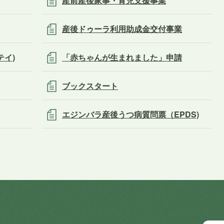
産前産後家事・育児支援事業
産後ドゥーラ利用助成金交付事業
テイ)
「赤ちゃんが生まれました」申請
ブックスタート
エジンバラ産後うつ病質問票（EPDS)