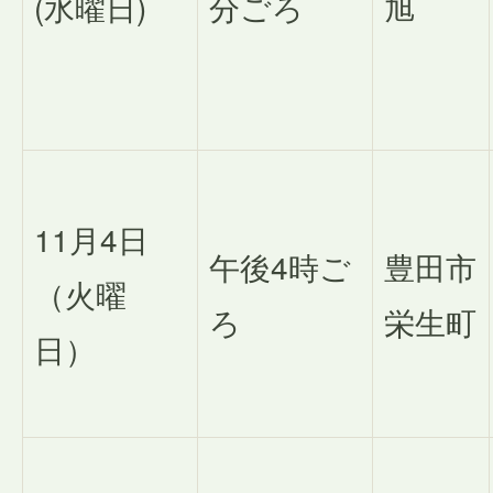
(水曜日)
分ごろ
旭
11月4日
午後4時ご
豊田市
（火曜
ろ
栄生町
日）