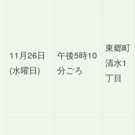
東郷町
11月26日
午後5時10
清水1
(水曜日)
分ごろ
丁目