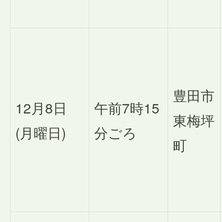
豊田市
12月8日
午前7時15
東梅坪
(月曜日)
分ごろ
町