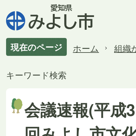
現在のページ
ホーム
組織
キーワード検索
会議速報(平成3
回みよし市文