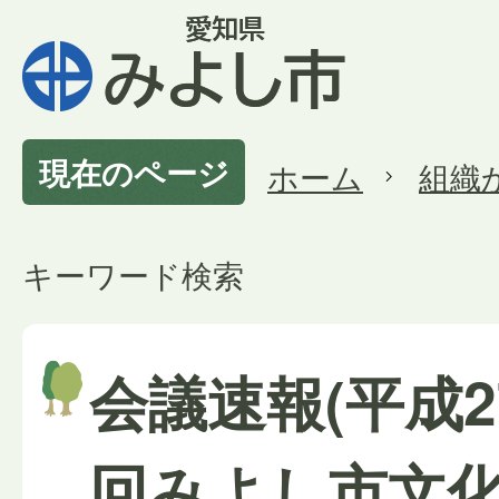
現在のページ
ホーム
組織
キーワード検索
会議速報(平成2
回みよし市文