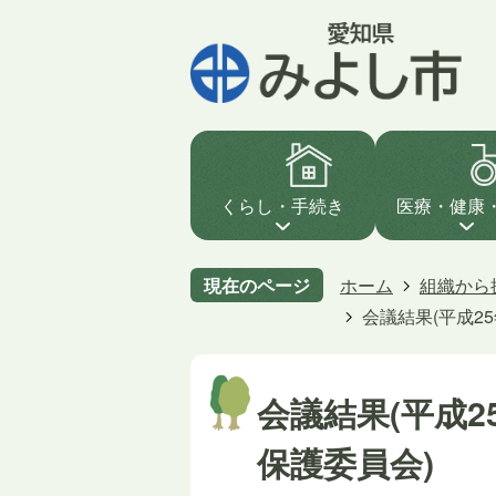
くらし・手続き
医療・健康
現在のページ
ホーム
組織から
会議結果(平成2
会議結果(平成
保護委員会)