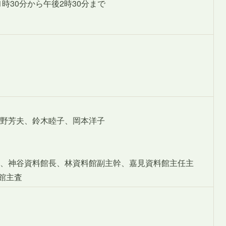
後1時30分から午後2時30分まで
野芳夫、鈴木睦子、岡本洋子
、神谷資料館長、林資料館副主幹、嘉見資料館主任主
館主査