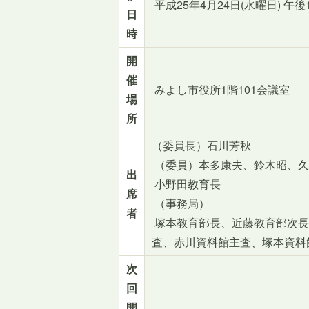
平成25年4月24日(水曜日) 午
日
時
開
催
みよし市役所1階101会議室
場
所
（委員長）石川芳秋
（委員）本多康夫、鈴木昭、久
出
小野田教育長
席
（事務局）
者
塚本教育部長、近藤教育部次長
査、赤川資料館主査、塚本資料
次
回
開