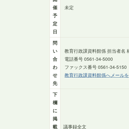
催
未定
予
定
日
問
い
教育行政課資料館係 担当者名 
合
電話番号 0561-34-5000
わ
ファックス番号 0561-34-5150
せ
教育行政課資料館係へメールを
先
下
欄
に
掲
載
議事録全文