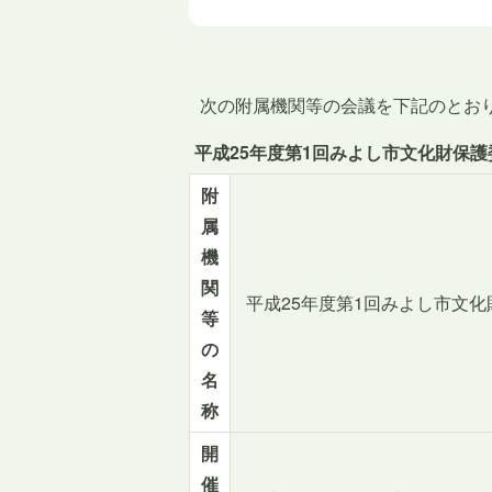
次の附属機関等の会議を下記のとお
平成25年度第1回みよし市文化財保
附
属
機
関
平成25年度第1回みよし市文化
等
の
名
称
開
催