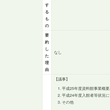
す
る
も
の
要
約
し
なし
た
理
由
【議事】
平成25年度資料館事業概
平成24年度入館者等状況
その他