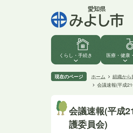
くらし・手続き
医療・健康
現在のページ
ホーム
組織から
会議速報(平成2
会議速報(平成
護委員会)