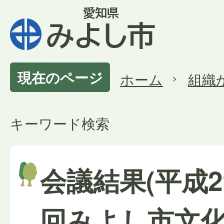
現在のページ
ホーム
組織
キーワード検索
会議結果(平成2
回みよし市文