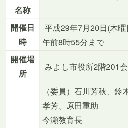
名称
開催日
平成29年7月20日(木曜
時
午前8時55分まで
開催場
みよし市役所2階201
所
（委員）石川芳秋、鈴
孝芳、原田重助
今瀬教育長