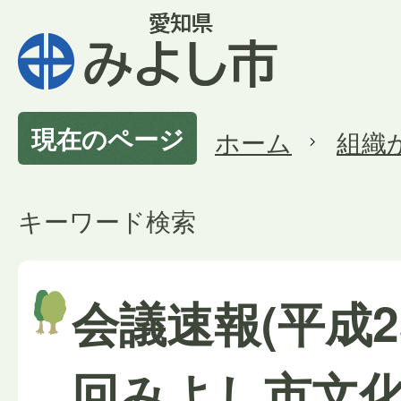
現在のページ
ホーム
組織
キーワード検索
会議速報(平成2
回みよし市文