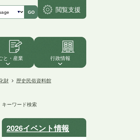
閲覧支援
GO
ごと・産業
行政情報
化財
歴史民俗資料館
キーワード検索
2026イベント情報