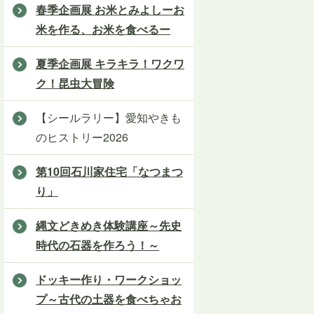
春季企画展 お米とみよしーお
米を作る、お米を食べるー
夏季企画展 キラキラ！ワクワ
ク！昆虫大冒険
【シールラリー】愛知やきも
のヒストリー2026
第10回石川家住宅「なつまつ
り」
縄文どきめき体験講座～先史
時代の石器を作ろう！～
ドッキー作り・ワークショッ
プ～古代の土器を食べちゃお