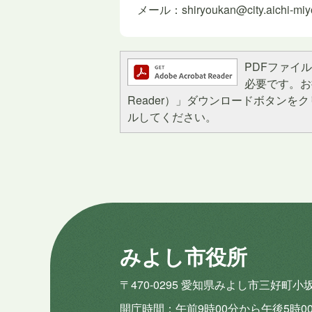
メール：shiryoukan@city.aichi-miyos
PDFファイルを
必要です。お持
Reader）」ダウンロードボタン
ルしてください。
みよし市役所
〒470-0295 愛知県みよし市三好町小
開庁時間
午前9時00分から午後5時0