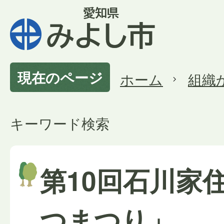
現在のページ
ホーム
組織
キーワード検索
第10回石川家
つまつり」