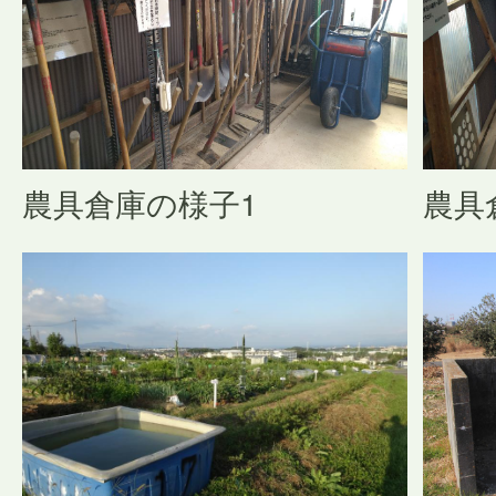
農具倉庫の様子1
農具