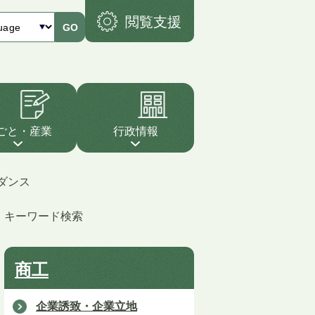
閲覧支援
GO
ごと・産業
行政情報
ダンス
キーワード検索
商工
企業誘致・企業立地