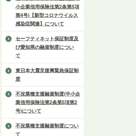
小企業信用保険法第2条第5項
第4号)【新型コロナウイルス
感染症関連】について
セーフティネット保証制度及
び愛知県の融資制度につい
て
東日本大震災復興緊急保証制
度
不況業種支援融資制度(中小企
業信用保険法第2条第5項第2
号)について
不況業種支援融資制度につい
て