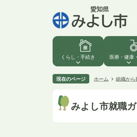
くらし・手続き
医療・健康
現在のページ
ホーム
組織から
みよし市就職ガ