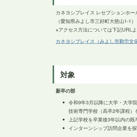
カネヨシプレイス レセプションホー
（愛知県みよし市三好町大慈山1-1）
※アクセス方法については下記URL
カネヨシプレイス（みよし市勤労文
対象
新卒の部
令和9年3月以降に大学・大学
技術専門学校（高卒2年課程）
上記学校を卒業後3年以内の既
インターンシップ訪問企業を