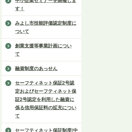
中小企業セミナーを開催しま
す！
みよし市技能評価認定制度に
ついて
創業支援等事業計画につい
て
融資制度のあっせん
セーフティネット保証2号認
定およびセーフティネット保
証2号認定を利用した融資に
係る信用保証料の拡充につい
て
セーフティネット保証制度(中