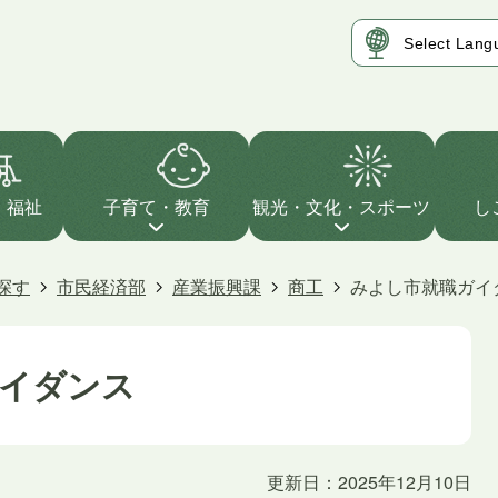
・福祉
子育て・教育
観光・文化・スポーツ
し
探す
市民経済部
産業振興課
商工
みよし市就職ガイ
イダンス
更新日：2025年12月10日