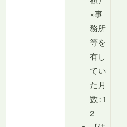
×事
務所
等を
有し
てい
た月
数÷1
2
【法