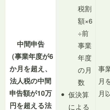
税割
額×6
÷前
中間申告
事業
（事業年度が6
年度
か月を超え、
事
の月
法人税の中間
月
数
申告額が10万
月
仮決算
円を超える法
による