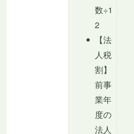
数÷1
2
【法
人税
割】
前事
業年
度の
法人