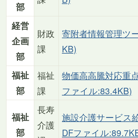
部
経営
財政
寄附者情報管理ツール
企画
課
KB)
部
福祉
福祉
物価高高騰対応重点
部
課
ファイル:83.4KB)
長寿
福祉
施設介護サービス給
介護
部
DFファイル:89.7KB