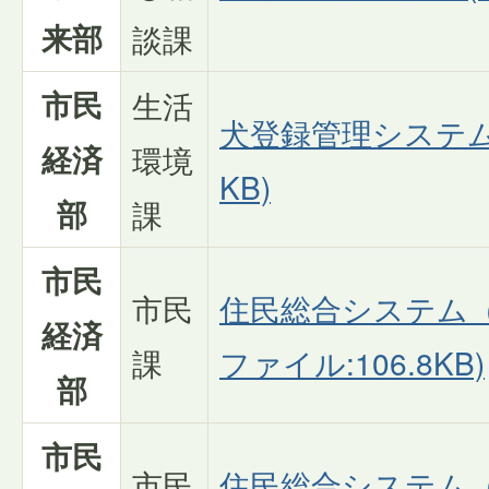
来部
談課
市民
生活
犬登録管理システム(
経済
環境
KB)
部
課
市民
市民
住民総合システム（
経済
課
ファイル:106.8KB)
部
市民
市民
住民総合システム（