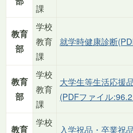
部
課
学校
教育
教育
就学時健康診断(PDF
部
課
学校
教育
大学生等生活応援
教育
部
(PDFファイル:96.2
課
学校
教育
入学祝品・卒業祝品名