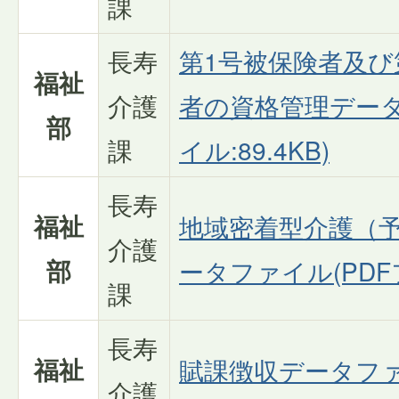
課
長寿
第1号被保険者及び
福祉
介護
者の資格管理データ
部
課
イル:89.4KB)
長寿
福祉
地域密着型介護（
介護
部
ータファイル(PDFフ
課
長寿
福祉
賦課徴収データファ
介護