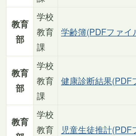
学校
教育
教育
学齢簿(PDFファイル:
部
課
学校
教育
教育
健康診断結果(PDFフ
部
課
学校
教育
教育
児童生徒推計(PDFフ