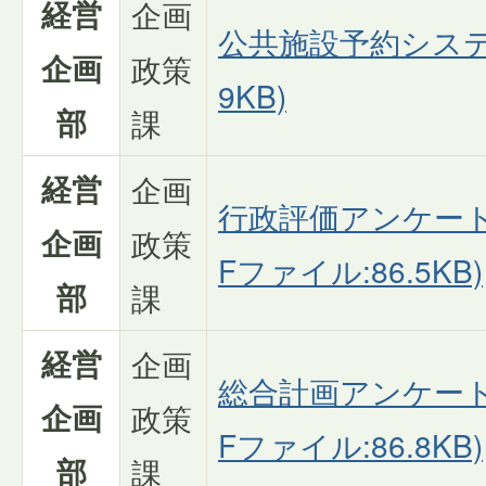
経営
企画
公共施設予約システム
企画
政策
9KB)
部
課
経営
企画
行政評価アンケート
企画
政策
Fファイル:86.5KB)
部
課
経営
企画
総合計画アンケート
企画
政策
Fファイル:86.8KB)
部
課