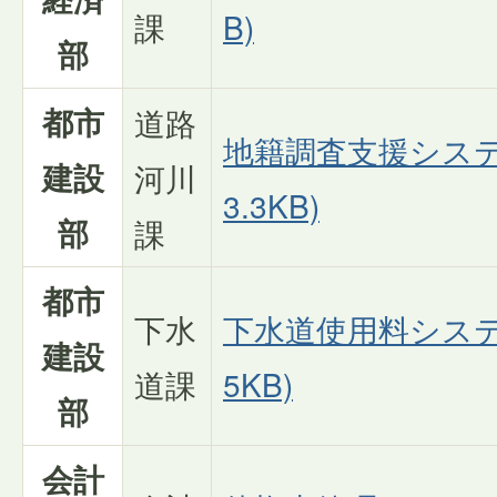
課
B)
部
都市
道路
地籍調査支援システム
建設
河川
3.3KB)
部
課
都市
下水
下水道使用料システム
建設
道課
5KB)
部
会計