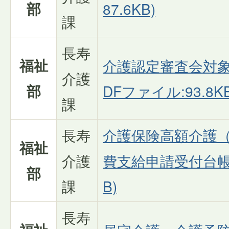
部
87.6KB)
課
長寿
福祉
介護認定審査会対象
介護
部
DFファイル:93.8KB
課
長寿
介護保険高額介護
福祉
介護
費支給申請受付台帳(
部
課
B)
長寿