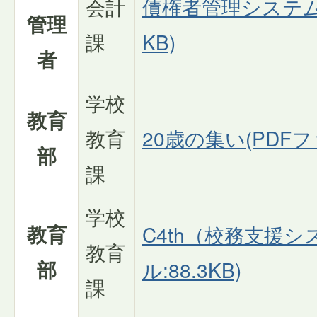
会計
債権者管理システム(
管理
課
KB)
者
学校
教育
教育
20歳の集い(PDFファ
部
課
学校
教育
C4th（校務支援シ
教育
部
ル:88.3KB)
課