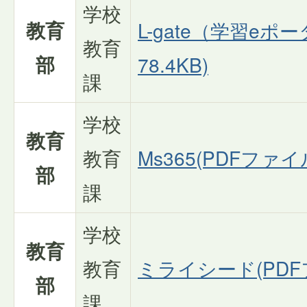
学校
教育
L-gate（学習eポ
教育
部
78.4KB)
課
学校
教育
教育
Ms365(PDFファイル
部
課
学校
教育
教育
ミライシード(PDFフ
部
課