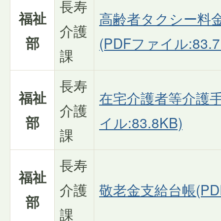
長寿
福祉
高齢者タクシー料
介護
部
(PDFファイル:83.7
課
長寿
福祉
在宅介護者等介護手
介護
部
イル:83.8KB)
課
長寿
福祉
介護
敬老金支給台帳(PDF
部
課