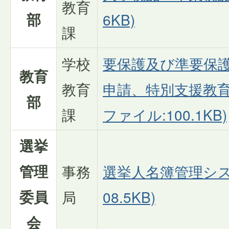
教育
部
6KB)
課
学校
要保護及び準要保
教育
教育
申請、特別支援教育
部
課
ファイル:100.1KB)
選挙
管理
事務
選挙人名簿管理システ
委員
局
08.5KB)
会