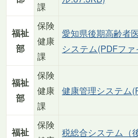
課
保険
福祉
愛知県後期高齢者
健康
部
システム(PDFファイル
課
保険
福祉
健康
健康管理システム(PD
部
課
保険
福祉
税総合システム（