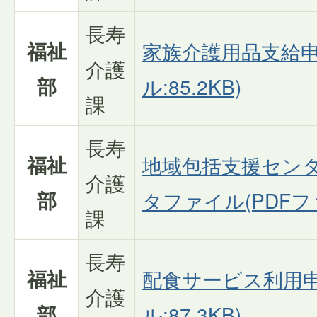
長寿
福祉
家族介護用品支給申
介護
部
ル:85.2KB)
課
長寿
福祉
地域包括支援セン
介護
部
タファイル(PDFファ
課
長寿
福祉
配食サービス利用申
介護
部
ル:87.3KB)