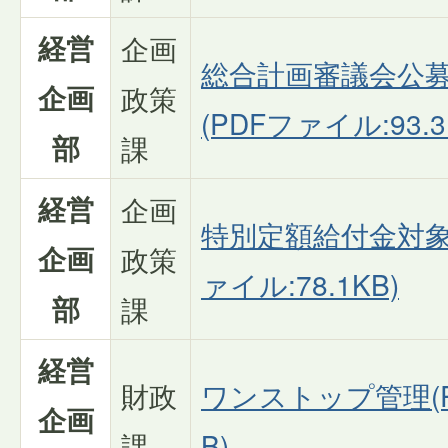
経営
企画
総合計画審議会公
企画
政策
(PDFファイル:93.3
部
課
経営
企画
特別定額給付金対象
企画
政策
ァイル:78.1KB)
部
課
経営
財政
ワンストップ管理(PD
企画
課
B)