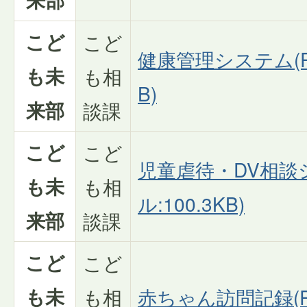
こど
こど
健康管理システム(PD
も未
も相
B)
来部
談課
こど
こど
児童虐待・DV相談
も未
も相
ル:100.3KB)
来部
談課
こど
こど
も未
も相
赤ちゃん訪問記録(P