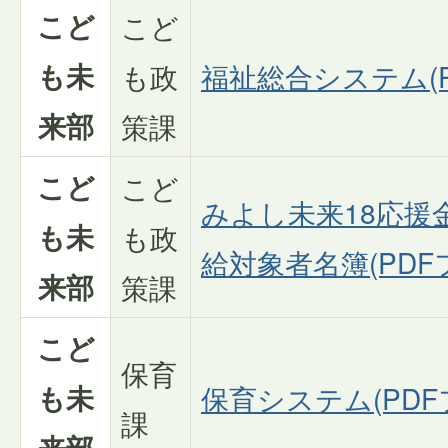
こど
こど
も未
も政
福祉総合システム(PD
来部
策課
こど
こど
みよし未来18応援
も未
も政
給対象者名簿(PDFフ
来部
策課
こど
保育
も未
保育システム(PDFフ
課
来部