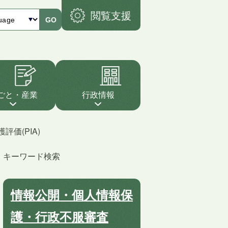
閲覧支援
GO
ごと・産業
行政情報
評価(PIA)
キーワード検索
情報公開・個人情報保
護・行政不服審査