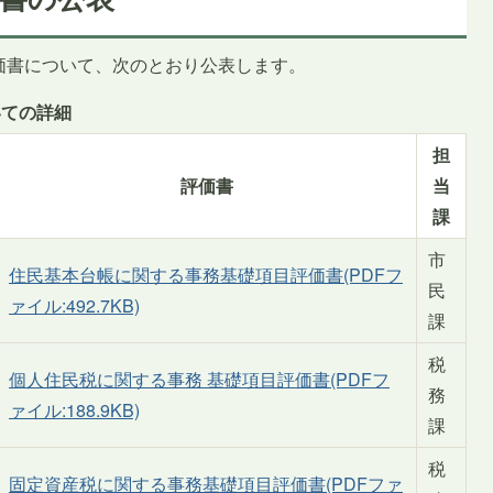
価書について、次のとおり公表します。
いての詳細
担
評価書
当
課
市
住民基本台帳に関する事務基礎項目評価書(PDFフ
民
ァイル:492.7KB)
課
税
個人住民税に関する事務 基礎項目評価書(PDFフ
務
ァイル:188.9KB)
課
税
固定資産税に関する事務基礎項目評価書(PDFファ