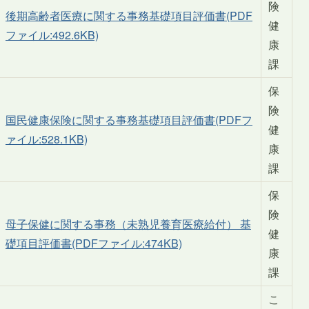
険
後期高齢者医療に関する事務基礎項目評価書(PDF
健
ファイル:492.6KB)
康
課
保
険
国民健康保険に関する事務基礎項目評価書(PDFフ
健
ァイル:528.1KB)
康
課
保
険
母子保健に関する事務（未熟児養育医療給付） 基
健
礎項目評価書(PDFファイル:474KB)
康
課
こ