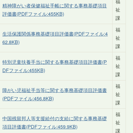
福
精神障がい者保健福祉手帳に関する事務基礎項目
祉
評価書(PDFファイル:455KB)
課
福
生活保護関係事務基礎項目評価書(PDFファイル:4
祉
62.8KB)
課
福
特別児童扶養手当に関する事務基礎項目評価書(P
祉
DFファイル:455KB)
課
福
障がい児福祉手当等に関する事務基礎項目評価書
祉
(PDFファイル:456.8KB)
課
福
中国残留邦人等支援給付の支給に関する事務基礎
祉
項目評価書(PDFファイル:459.9KB)
課