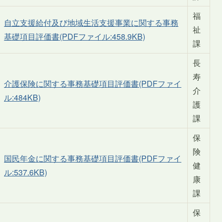
福
自立支援給付及び地域生活支援事業に関する事務
祉
基礎項目評価書(PDFファイル:458.9KB)
課
長
寿
介護保険に関する事務基礎項目評価書(PDFファイ
介
ル:484KB)
護
課
保
険
国民年金に関する事務基礎項目評価書(PDFファイ
健
ル:537.6KB)
康
課
保