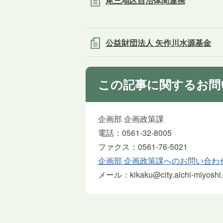
尾三地区自治体間連携
公益財団法人 矢作川水源基金
この記事に関するお問
企画部 企画政策課
電話：0561-32-8005
ファクス：0561-76-5021
企画部 企画政策課へのお問い合わ
メール：kikaku@city.aichi-miyoshi.l