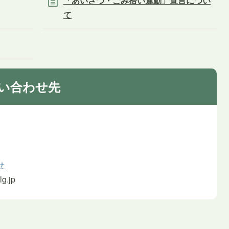
「あいさつ・ごみ拾い運動」宣言につい
て
い合わせ先
せ
g.jp