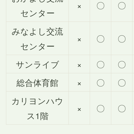
×
〇
〇
センター
みなよし交流
×
〇
〇
センター
サンライブ
×
〇
〇
総合体育館
×
〇
〇
カリヨンハウ
×
〇
〇
ス1階