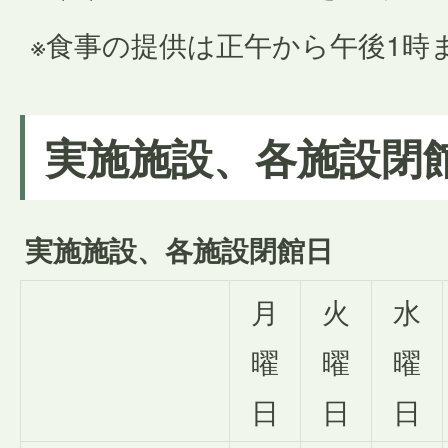
※食事の提供は正午から午後1時
実施施設、各施設閉
実施施設、各施設閉館日
月
火
水
曜
曜
曜
日
日
日