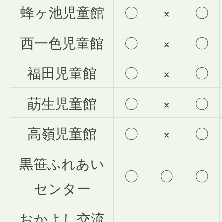
蜂ヶ池児童館
〇
×
〇
西一色児童館
〇
×
〇
福田児童館
〇
×
〇
莇生児童館
〇
×
〇
高嶺児童館
〇
×
〇
黒笹ふれあい
〇
〇
〇
センター
おかよし交流