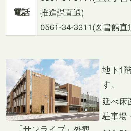
電話
推進課直通)
0561-34-3311(図書館直
地下1
す。
延べ床面積
駐車場
「サンライブ」外観