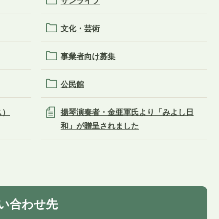
サンライブ
文化・芸術
事業者向け募集
公民館
ス）
揚琴演奏者・金亜軍氏より「みよし日
和」が贈呈されました
い合わせ先