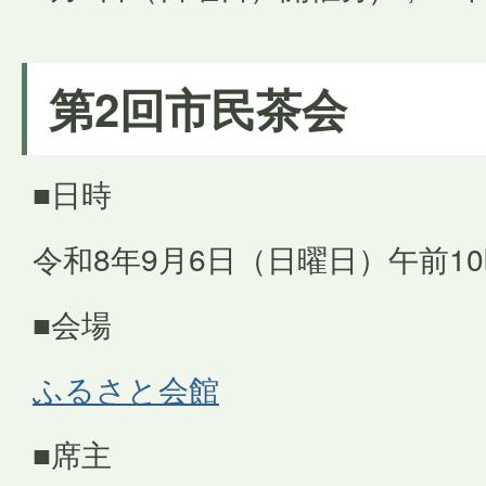
第2回市民茶会
■日時
令和8年9月6日（日曜日）午前1
■会場
ふるさと会館
■席主