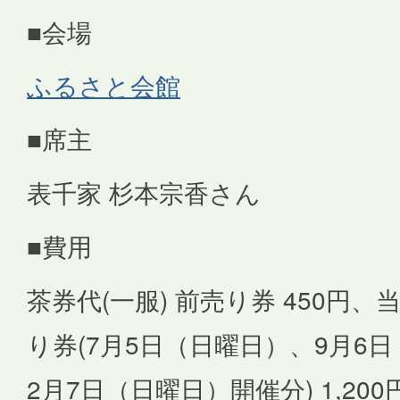
■会場
ふるさと会館
■席主
表千家 杉本宗香さん
■費用
茶券代(一服) 前売り券 450円、
り券(7月5日（日曜日）、9月6
2月7日（日曜日）開催分) 1,200