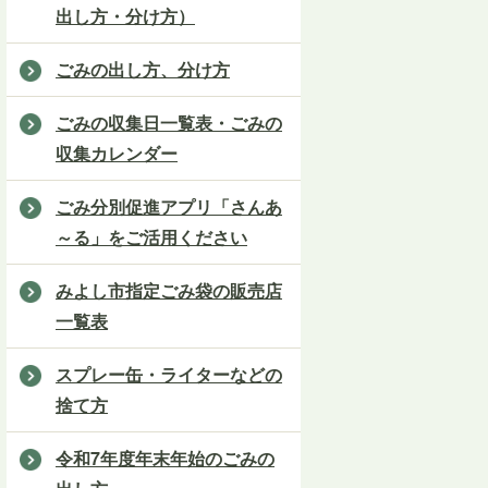
出し方・分け方）
ごみの出し方、分け方
ごみの収集日一覧表・ごみの
収集カレンダー
ごみ分別促進アプリ「さんあ
～る」をご活用ください
みよし市指定ごみ袋の販売店
一覧表
スプレー缶・ライターなどの
捨て方
令和7年度年末年始のごみの