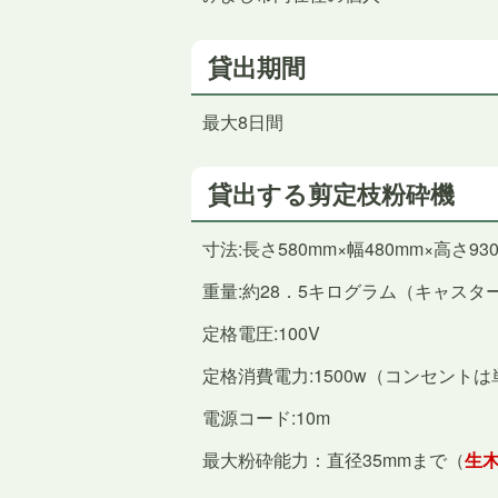
貸出期間
最大8日間
貸出する剪定枝粉砕機
寸法:長さ580mm×幅480mm×高さ93
重量:約28．5キログラム（キャスタ
定格電圧:100V
定格消費電力:1500w（コンセント
電源コード:10m
最大粉砕能力：直径35mmまで（
生