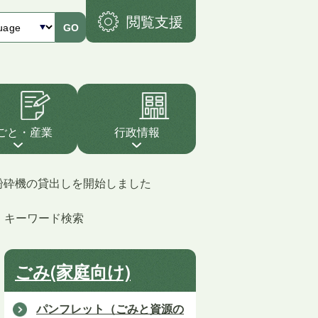
閲覧支援
GO
ごと・産業
行政情報
粉砕機の貸出しを開始しました
キーワード検索
ごみ(家庭向け)
パンフレット（ごみと資源の