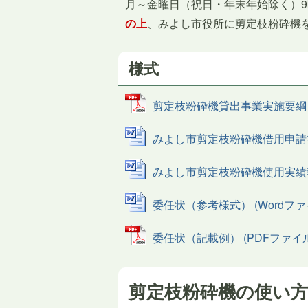
月～金曜日（祝日・年末年始除く）9時
の上
、みよし市役所に剪定枝粉砕機
様式
剪定枝粉砕機貸出事業実施要綱 (PD
みよし市剪定枝粉砕機借用申請書（様
みよし市剪定枝粉砕機使用実績報告書
委任状（参考様式） (Wordファイル
委任状（記載例） (PDFファイル: 
剪定枝粉砕機の使い