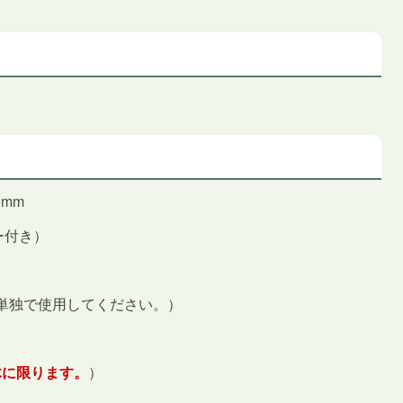
0mm
ー付き）
は単独で使用してください。）
木に限ります。
）