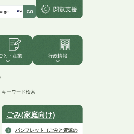
閲覧支援
GO
ごと・産業
行政情報
み
キーワード検索
ごみ(家庭向け)
パンフレット（ごみと資源の