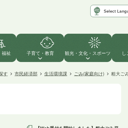
・福祉
子育て・教育
観光・文化・スポーツ
し
探す
市民経済部
生活環境課
ごみ(家庭向け)
粗大ご