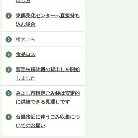
出し方
東郷美化センターへ直接持ち
込む場合
粗大ごみ
食品ロス
剪定枝粉砕機の貸出しを開始
しました
みよし市指定ごみ袋は安定的
に供給できる見通しです
台風接近に伴うごみ収集につ
いてのお願い