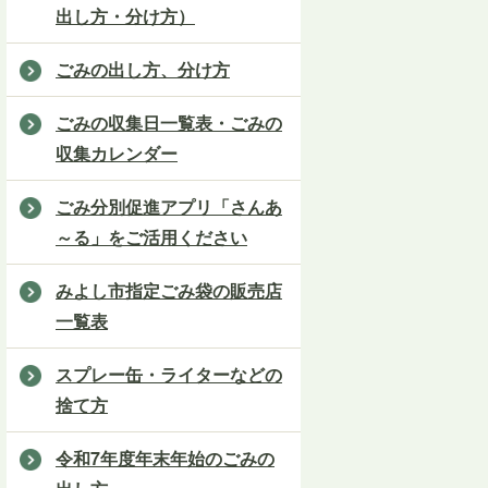
出し方・分け方）
ごみの出し方、分け方
ごみの収集日一覧表・ごみの
収集カレンダー
ごみ分別促進アプリ「さんあ
～る」をご活用ください
みよし市指定ごみ袋の販売店
一覧表
スプレー缶・ライターなどの
捨て方
令和7年度年末年始のごみの