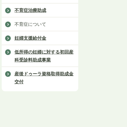
不育症治療助成
不育症について
妊婦支援給付金
低所得の妊婦に対する初回産
科受診料助成事業
産後ドゥーラ資格取得助成金
交付