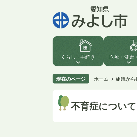
くらし・手続き
医療・健康
現在のページ
ホーム
組織から
不育症について