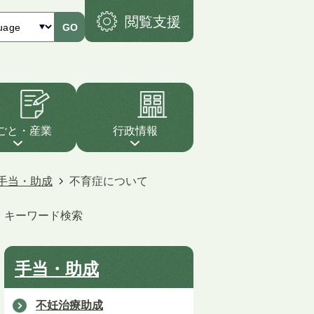
閲覧支援
GO
ごと・産業
行政情報
手当・助成
不育症について
キーワード検索
手当・助成
不妊治療助成