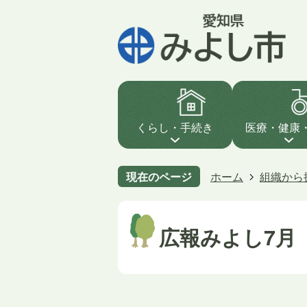
くらし・手続き
医療・健康
現在のページ
ホーム
組織から
広報みよし7月（