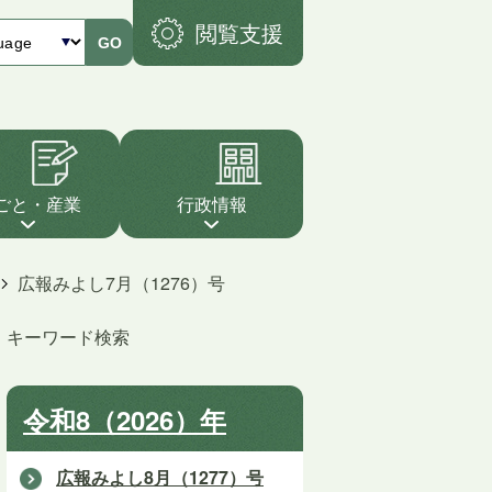
閲覧支援
GO
ごと・産業
行政情報
広報みよし7月（1276）号
キーワード検索
令和8（2026）年
広報みよし8月（1277）号