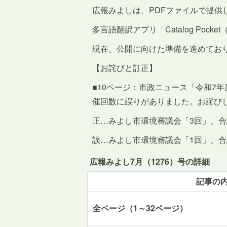
広報みよしは、PDFファイルで提供
多言語翻訳アプリ「Catalog Po
現在、公開に向けた準備を進めてお
【お詫びと訂正】
■10ページ：市政ニュース「令和7
催回数に誤りがありました。お詫び
正…みよし市環境審議会「3回」、合
誤…みよし市環境審議会「1回」、合
広報みよし7月（1276）号の詳細
記事の
全ページ（1～32ページ）