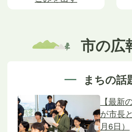
市の広
まちの話
【最新
が市長
月6日）