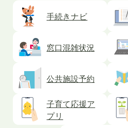
2026年07月31日
手続きナビ
令和8年 熊本地震の災害
社）募金箱を設置しました
窓口混雑状況
2026年07月30日
広報みよし8月（1277）号
公共施設予約
2026年07月27日
子育て応援ア
こども応援緊急手当を支給
プリ