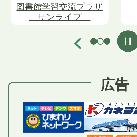
ス
ス
図書館学習交流プラザ
「サンライブ」
ラ
ラ
イ
イ
ド
ド
広告