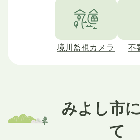
境川監視カメラ
不
みよし市
て