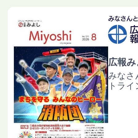
広報みよ
みなさ
トライ