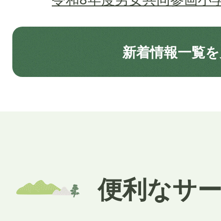
2026年08月05日
新着情報一覧を
一般競争入札公告
2026年08月03日
還付金の詐欺にご注意くだ
2026年07月31日
便利なサ
令和8年 熊本地震の災害
箱を設置しました