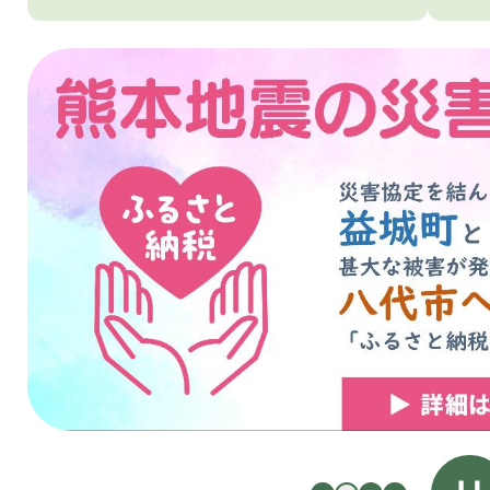
3
枚
目
の
ス
ラ
イ
ド