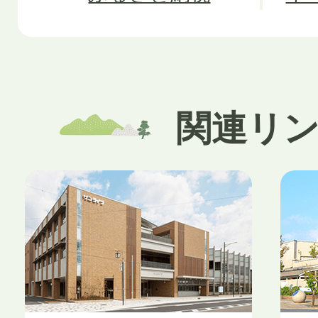
関連リ
3
4
枚
枚
目
目
の
の