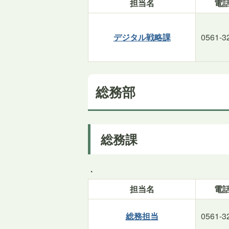
担当名
電
デジタル戦略課
0561-3
総務部
総務課
.
担当名
電
総務担当
0561-3