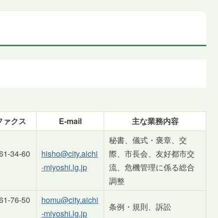
ファクス
E-mail
主な業務内容
秘書、儀式・褒章、交
61-34-60
hisho@city.aichi
際、市長会、友好都市交
-miyoshi.lg.jp
流、危機管理に係る総合
調整
61-76-50
homu@city.aichi
条例・規則、訴訟
-miyoshi.lg.jp