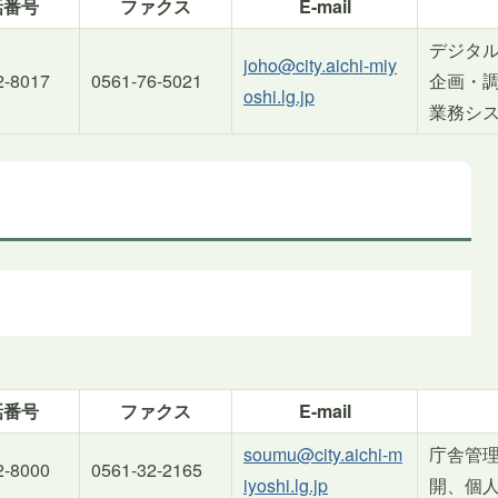
話番号
ファクス
E-mail
デジタ
joho@city.aichi-miy
2-8017
0561-76-5021
企画・
oshi.lg.jp
業務シ
話番号
ファクス
E-mail
soumu@city.aichi-m
庁舎管
2-8000
0561-32-2165
iyoshi.lg.jp
開、個