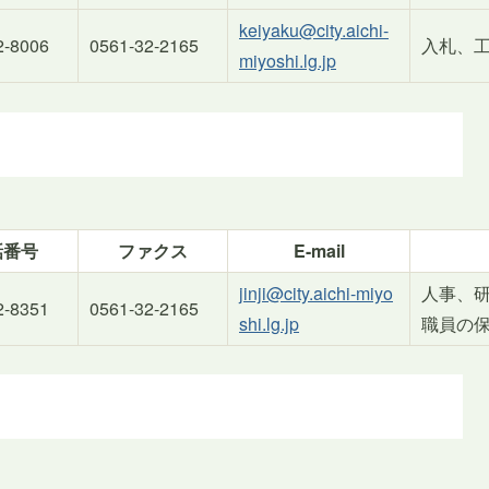
keiyaku@city.aichi-
2-8006
0561-32-2165
入札、
miyoshi.lg.jp
話番号
ファクス
E-mail
jinji@city.aichi-miyo
人事、
2-8351
0561-32-2165
shi.lg.jp
職員の