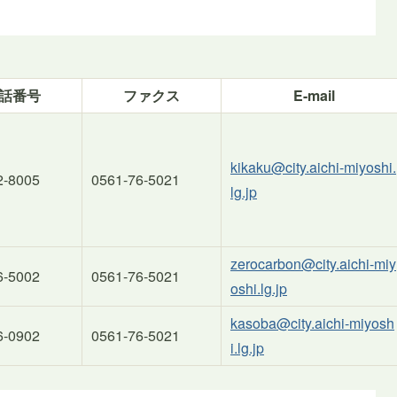
話番号
ファクス
E-mail
kikaku@city.aichi-miyoshi.
2-8005
0561-76-5021
lg.jp
zerocarbon@city.aichi-miy
6-5002
0561-76-5021
oshi.lg.jp
kasoba@city.aichi-miyosh
6-0902
0561-76-5021
i.lg.jp