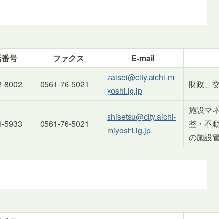
話番号
ファクス
E-mail
zaisei@city.aichi-mi
2-8002
0561-76-5021
財政、
yoshi.lg.jp
施設マ
shisetsu@city.aichi-
6-5933
0561-76-5021
整・不
miyoshi.lg.jp
の施設