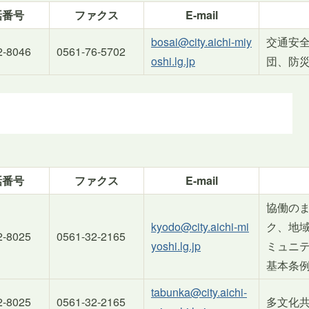
話番号
ファクス
E-mail
bosai@city.aichi-miy
交通安
2-8046
0561-76-5702
oshi.lg.jp
団、防
話番号
ファクス
E-mail
協働の
kyodo@city.aichi-mi
ク、地
2-8025
0561-32-2165
yoshi.lg.jp
ミュニ
基本条
tabunka@city.aichi-
2-8025
0561-32-2165
多文化