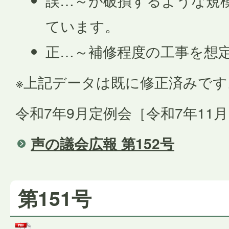
誤…～が破損するような規
ています。
正…～補修程度の工事を想
※上記データは既に修正済みです
令和7年9月定例会［令和7年11
声の議会広報 第152号
第151号